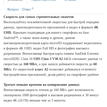
0
Вопрос - Ответ
Скорость для самых стремительных сюжетов
Воспользуйтесь исключительной скоростью для быстрой передачи
данных, производительности приложений и видео в формате
4K
UHD.
Идеально подходящая для вашего смартфона на базе
Android™, а также экшн-камер и дронов, данная
высокопроизводительная карта microSD поддерживает видеозапись
в формате 4K UHD, видео Full HD и фотографии высокого
разрешения. Впечатляюще быстрая карта памяти SanDisk Extreme
microSDXC Class 10
UHS Class 3 V30 A2
64Gb считывает данные со
скоростью до
160 МБ/с,
а при записи добивается скорости до
60
МБ/с.
Ее скоростной
класс A2
позволяет добиваться отличного
быстродействия приложений, делая работу на смартфоне удобнее.
Тратьте меньше времени на копирование данных
Впечатляющая скорость чтения до 160 МБ/с дает возможность
скопировать 1000 фотографий в высоком разрешении и 30 минут
видео 4K (24 ГБ) меньше чем за 3 минуты.