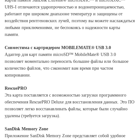
Карты памяти SanDisk Extreme® microSDHC™ и microSDXC™
UHS-I отличаются ударопрочностью и водонепроницаемостью,
работают при широком диапазоне температур и защищены от
воздействия рентгеновских лучей, поэтому вы можете наслаждаться
любыми приключениями, не беспокоясь о надежности карты
памяти.
Совместима с картридером MOBILEMATE® USB 3.0
Адаптер для карт памяти microSD™ MobileMate® USB 3.0
позволяет моментально переносить большие файлы или большое
количество файлов, что сэкономит вам время при частом
копировании.
RescuePRO
Эта карта поставляется с возможностью загрузки программного
обеспечения RescuePRO Deluxe для восстановления данных. Это ПО
позволяет легко восстанавливать файлы, которые были случайно
удалены (требуется загрузка).
SanDisk Memory Zone
Приложение SanDisk Memory Zone представляет собой удобное