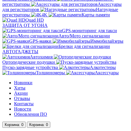
регистраторы
Аксессуары
для регистраторов
Нагрудные
регистраторы
4K
Карты памяти
Quad HD
ЗАЩИТА ОТ УГОНА
GPS-мониторинг для такси
Авто/Мото сигнализации
GPS-маяки
Иммобилайзеры
Брелки для сигнализации
АВТОГАДЖЕТЫ
Автохимия
Ортопедические подушки
Пуско-зарядные устройства
Алкотестеры
Толщиномеры
Аксессуары
Новинки
Хиты
Акции
Отзывы
Контакты
Новости
Обновления ПО
Корзина
: 0
Корзина
: 0