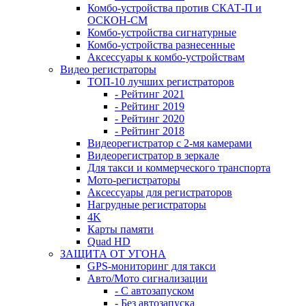
Комбо-устройства против СКАТ-П и
ОСКОН-СМ
Комбо-устройства сигнатурные
Комбо-устройства разнесенные
Аксессуары к комбо-устройствам
Видео регистраторы
ТОП-10 лучших регистраторов
- Рейтинг 2021
- Рейтинг 2019
- Рейтинг 2020
- Рейтинг 2018
Видеорегистратор с 2-мя камерами
Видеорегистратор в зеркале
Для такси и коммерческого транспорта
Мото-регистраторы
Аксессуары для регистраторов
Нагрудные регистраторы
4K
Карты памяти
Quad HD
ЗАЩИТА ОТ УГОНА
GPS-мониторинг для такси
Авто/Мото сигнализации
- С автозапуском
- Без автозапуска