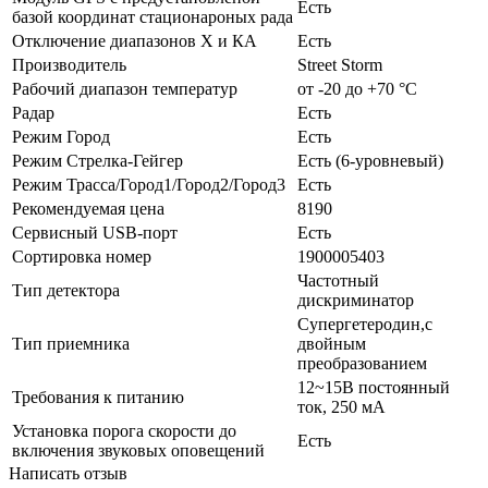
Есть
базой координат стационароных рада
Отключение диапазонов Х и КА
Есть
Производитель
Street Storm
Рабочий диапазон температур
от -20 до +70 °С
Радар
Есть
Режим Город
Есть
Режим Стрелка-Гейгер
Есть (6-уровневый)
Режим Трасса/Город1/Город2/Город3
Есть
Рекомендуемая цена
8190
Сервисный USB-порт
Есть
Сортировка номер
1900005403
Частотный
Тип детектора
дискриминатор
Супергетеродин,с
Тип приемника
двойным
преобразованием
12~15B постоянный
Требования к питанию
ток, 250 мА
Установка порога скорости до
Есть
включения звуковых оповещений
Написать отзыв