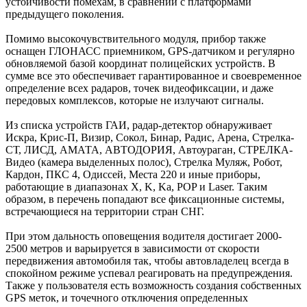
устойчивости помехам, в сравнении с платформами
предыдущего поколения.
Помимо высокочувствительного модуля, прибор также
оснащен ГЛОНАСС приемником, GPS-датчиком и регулярно
обновляемой базой координат полицейских устройств. В
сумме все это обеспечивает гарантированное и своевременное
определение всех радаров, точек видеофиксации, и даже
передовых комплексов, которые не излучают сигналы.
Из списка устройств ГАИ, радар-детектор обнаруживает
Искра, Крис-П, Визир, Сокол, Бинар, Радис, Арена, Стрелка-
СТ, ЛИСД, АМАТА, АВТОДОРИЯ, Автоураган, СТРЕЛКА-
Видео (камера выделенных полос), Стрелка Муляж, Робот,
Кардон, ПКС 4, Одиссей, Места 220 и иные приборы,
работающие в диапазонах X, K, Ka, POP и Laser. Таким
образом, в перечень попадают все фиксационные системы,
встречающиеся на территории стран СНГ.
При этом дальность оповещения водителя достигает 2000-
2500 метров и варьируется в зависимости от скорости
передвижения автомобиля так, чтобы автовладелец всегда в
спокойном режиме успевал реагировать на предупреждения.
Также у пользователя есть возможность создания собственных
GPS меток, и точечного отключения определенных