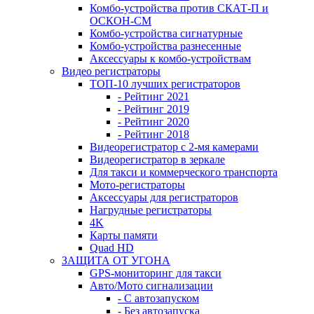
Комбо-устройства против СКАТ-П и
ОСКОН-СМ
Комбо-устройства сигнатурные
Комбо-устройства разнесенные
Аксессуары к комбо-устройствам
Видео регистраторы
ТОП-10 лучших регистраторов
- Рейтинг 2021
- Рейтинг 2019
- Рейтинг 2020
- Рейтинг 2018
Видеорегистратор с 2-мя камерами
Видеорегистратор в зеркале
Для такси и коммерческого транспорта
Мото-регистраторы
Аксессуары для регистраторов
Нагрудные регистраторы
4K
Карты памяти
Quad HD
ЗАЩИТА ОТ УГОНА
GPS-мониторинг для такси
Авто/Мото сигнализации
- С автозапуском
- Без автозапуска