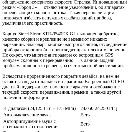
обнаружение измерителя скорости Стрелка. Инновационный
режим «Город 3» — отключение уведомлений, об аппаратах
определяющих скорость потока. Такая персонализация
позволяет избегать ненужных срабатываний прибора,
увеличивая его практичность.
Корпус Street Storm STR-9540EX GL выполнен добротно,
качество сборки и крепление не вызывают никаких
нареканий. Благодаря кнопке быстрого снятия, отсоединение
прибора от кронштейна происходит практически мгновенно.
Не секрет, что многие антирадары со встроенным GPS
модулем склонны к перекрыванию — в данной модели
проблема полностью решена, за счет отменной вентиляции.
Вследствие прорезиненного покрытия девайса, на нем не
остаются следы от пальцев и царапины. Встроенный OLED-
дисплей поддерживает изменение яркости и отображение
текущей скорости передвижения, времени, а также другой
полезной информации.
K-диапазон (24,125 ГГц ± 175 МГц)
24.050-24.250 ГГц
Автовыключение звука
Есть
Автоприглушение звука с
Есть
возможностью отключения