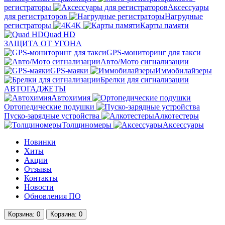
регистраторы
Аксессуары
для регистраторов
Нагрудные
регистраторы
4K
Карты памяти
Quad HD
ЗАЩИТА ОТ УГОНА
GPS-мониторинг для такси
Авто/Мото сигнализации
GPS-маяки
Иммобилайзеры
Брелки для сигнализации
АВТОГАДЖЕТЫ
Автохимия
Ортопедические подушки
Пуско-зарядные устройства
Алкотестеры
Толщиномеры
Аксессуары
Новинки
Хиты
Акции
Отзывы
Контакты
Новости
Обновления ПО
Корзина
: 0
Корзина
: 0