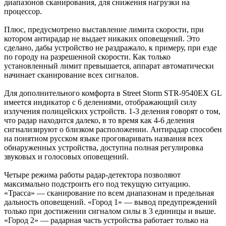
диапазонов сканирования, для снижения нагрузки на
процессор.
Плюс, предусмотрено выставление лимита скорости, при
котором антирадар не выдает никаких оповещений. Это
сделано, дабы устройство не раздражало, к примеру, при езде
по городу на разрешенной скорости. Как только
установленный лимит превышается, аппарат автоматически
начинает сканирование всех сигналов.
Для дополнительного комфорта в Street Storm STR-9540EX GL
имеется индикатор с 6 делениями, отображающий силу
излучения полицейских устройств. 1-3 деления говорят о том,
что радар находится далеко, в то время как 4-6 деления
сигнализируют о близком расположении. Антирадар способен
на понятном русском языке проговаривать названия всех
обнаруженных устройства, доступна полная регулировка
звуковых и голосовых оповещений.
Четыре режима работы радар-детектора позволяют
максимально подстроить его под текущую ситуацию.
«Трасса» — сканирование по всем диапазонам и предельная
дальность оповещений. «Город 1» — вывод предупреждений
только при достижении сигналом силы в 3 единицы и выше.
«Город 2» — радарная часть устройства работает только на