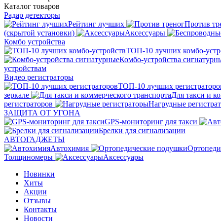
Каталог
товаров
Радар детекторы
Рейтинг лучших
Против тр
(скрытой установки)
Аксессуары
Комбо устройства
ТОП-10 лучших комбо-устр
Комбо-устройства сигнатурн
устройствам
Видео регистраторы
ТОП-10 лучших регистраторо
зеркале
Для такси и к
регистраторов
Нагрудные регистра
ЗАЩИТА ОТ УГОНА
GPS-мониторинг для такси
Брелки для сигнализации
АВТОГАДЖЕТЫ
Автохимия
Ортопеди
Толщиномеры
Аксессуары
Новинки
Хиты
Акции
Отзывы
Контакты
Новости