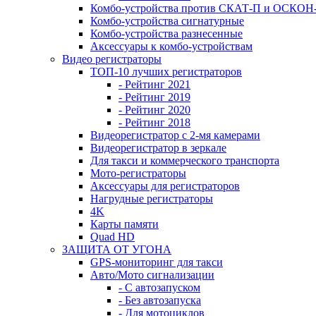
Комбо-устройства против СКАТ-П и ОСКО
Комбо-устройства сигнатурные
Комбо-устройства разнесенные
Аксессуары к комбо-устройствам
Видео регистраторы
ТОП-10 лучших регистраторов
- Рейтинг 2021
- Рейтинг 2019
- Рейтинг 2020
- Рейтинг 2018
Видеорегистратор с 2-мя камерами
Видеорегистратор в зеркале
Для такси и коммерческого транспорта
Мото-регистраторы
Аксессуары для регистраторов
Нагрудные регистраторы
4K
Карты памяти
Quad HD
ЗАЩИТА ОТ УГОНА
GPS-мониторинг для такси
Авто/Мото сигнализации
- С автозапуском
- Без автозапуска
- Для мотоциклов