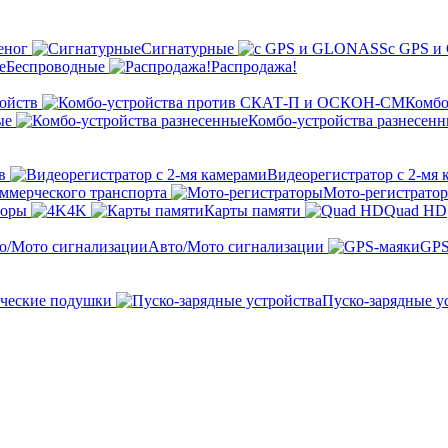
еног
Сигнатурные
с GPS 
Беспроводные
Распродажа!
ойств
Комбо
ые
Комбо-устройства разнесен
в
Видеорегистратор с 2-мя 
оммерческого транспорта
Мото-регистрато
торы
4K
Карты памяти
Quad HD
Авто/Мото сигнализации
GPS
ческие подушки
Пуско-зарядные у