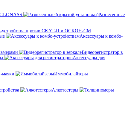
и GLONASS
Разнесенные
-устройства против СКАТ-П и ОСКОН-СМ
ные
Аксессуары к комбо-
камерами
Видеорегистратор в
ры
Аксессуары для
-маяки
Иммобилайзеры
стройства
Алкотестеры