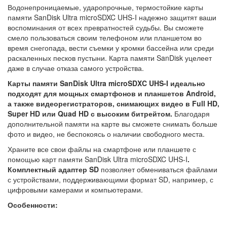
Водонепроницаемые, ударопрочные, термостойкие карты
памяти SanDisk Ultra microSDXC UHS-I надежно защитят ваши
воспоминания от всех превратностей судьбы. Вы сможете
смело пользоваться своим телефоном или планшетом во
время снегопада, вести съемки у кромки бассейна или среди
раскаленных песков пустыни. Карта памяти SanDisk уцелеет
даже в случае отказа самого устройства.
Карты памяти SanDisk Ultra microSDXC UHS-I идеально
подходят для мощных смартфонов и планшетов Android,
а также видеорегистраторов, снимающих видео в Full HD,
Super HD или Quad HD с высоким битрейтом.
Благодаря
дополнительной памяти на карте вы сможете снимать больше
фото и видео, не беспокоясь о наличии свободного места.
Храните все свои файлы на смартфоне или планшете с
помощью карт памяти SanDisk Ultra microSDXC UHS-I
.
Комплектный адаптер SD
позволяет обмениваться файлами
с устройствами, поддерживающими формат SD, например, с
цифровыми камерами и компьютерами.
Особенности: